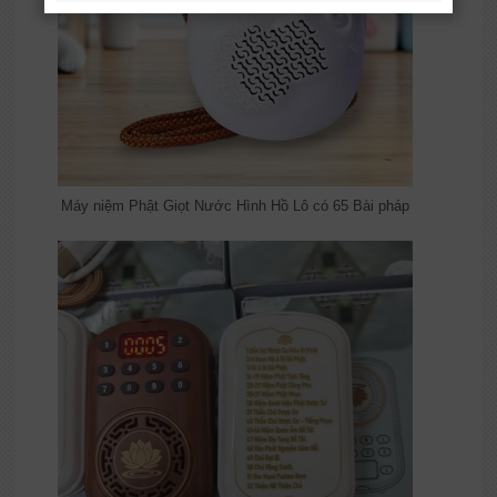
Máy niệm Phật Giọt Nước Hình Hồ Lô có 65 Bài pháp