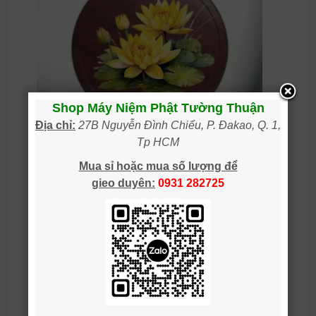
Shop Máy Niệm Phật Tường Thuận
Địa chỉ:
27B Nguyễn Đình Chiểu, P. Đakao, Q. 1,
Tp HCM
Mua sỉ hoặc mua số lượng
để
gieo
duy
ên:
0931 28
2725
Máy niệm Phật, máy tụng kinh hình tròn