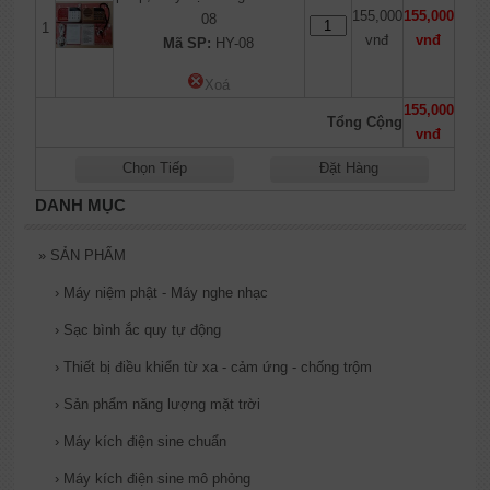
155,000
155,000
08
1
vnđ
vnđ
Mã SP:
HY-08
Xoá
155,000
Tổng Cộng
vnđ
Chọn Tiếp
Đặt Hàng
DANH MỤC
»
SẢN PHẨM
›
Máy niệm phật - Máy nghe nhạc
›
Sạc bình ắc quy tự động
›
Thiết bị điều khiển từ xa - cảm ứng - chống trộm
›
Sản phẩm năng lượng mặt trời
›
Máy kích điện sine chuẩn
›
Máy kích điện sine mô phỏng