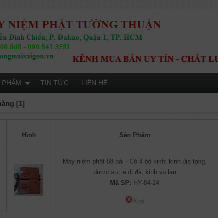
 PHẨM
TIN TỨC
LIÊN HỆ
hàng [1]
Hình
Sản Phẩm
Máy niệm phật 68 bài - Có 4 bộ kinh: kinh địa tạng,
dược sư, a di đà, kinh vu lan
Mã SP:
HY-84-24
Xoá