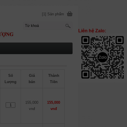
[1] Sản phẩm
Liên hệ Zalo:
Số
Giá
Thành
Lượng
bán
Tiền
155,000
155,000
vnđ
vnđ