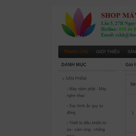
TRANG CHỦ
GIỚI THIỆU
SẢN
DANH MỤC
Giỏ 
»
SẢN PHẨM
Stt
›
Máy niệm phật - Máy
nghe nhạc
›
Sạc bình ắc quy tự
động
1
›
Thiết bị điều khiển từ
xa - cảm ứng - chống