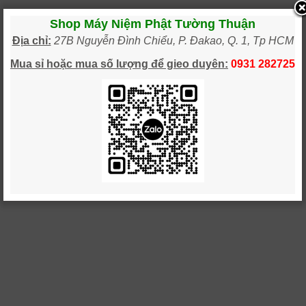
Shop Máy Niệm Phật Tường Thuận
Địa chỉ:
27B Nguyễn Đình Chiểu, P. Đakao, Q. 1, Tp HCM
Mua sỉ hoặc mua số lượng
để gieo
duy
ên:
0931 28
2725