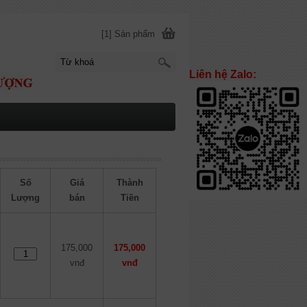
[1] Sản phẩm
Liên hệ Zalo:
Số
Giá
Thành
Lượng
bán
Tiền
175,000
175,000
vnđ
vnđ