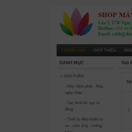
TRANG CHỦ
GIỚI THIỆU
SẢN
DANH MỤC
Giỏ 
»
SẢN PHẨM
Stt
›
Máy niệm phật - Máy
nghe nhạc
›
Sạc bình ắc quy tự
động
1
›
Thiết bị điều khiển từ
xa - cảm ứng - chống