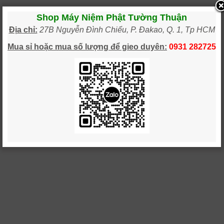
Shop Máy Niệm Phật Tường Thuận
Địa chỉ:
27B Nguyễn Đình Chiểu, P. Đakao, Q. 1, Tp HCM
Mua sỉ hoặc mua số lượng
để gieo
duy
ên:
0931 28
2725