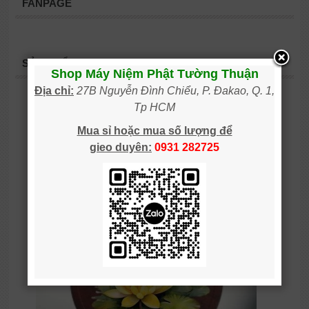
FANPAGE
SẢN PHẨM
Shop Máy Niệm Phật Tường Thuận
Địa chỉ:
27B Nguyễn Đình Chiểu, P. Đakao, Q. 1,
Tp HCM
Mua sỉ hoặc mua số lượng
để
gieo
duy
ên:
0931 28
2725