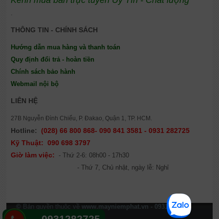
.
THÔNG TIN - CHÍNH SÁCH
Hướng dẫn mua hàng và thanh toán
Quy định đổi trả - hoàn tiền
Chính sách bảo hành
Webmail nội bộ
LIÊN HỆ
27B Nguyễn Đình Chiểu, P. Đakao, Quận 1, TP. HCM.
Hotline:
(028) 66 800 868- 090 841 3581 - 0931 282725
Kỹ Thuật:
090 698 3797
Giờ làm việc:
- Thứ 2-6: 08h00 - 17h30
- Thứ 7, Chủ nhật, ngày lễ: Nghỉ
©
Bản quyền thuộc về
www.mayniemphat.vn - 0931 282725
- Powered by
IM Group
0931282725