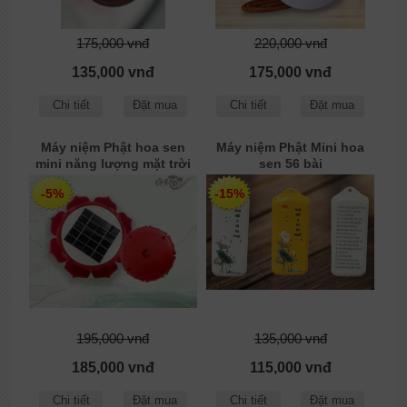
175,000 vnđ
220,000 vnđ
135,000 vnđ
175,000 vnđ
Chi tiết
Đặt mua
Chi tiết
Đặt mua
Máy niệm Phật hoa sen
Máy niệm Phật Mini hoa
mini năng lượng mặt trời
sen 56 bài
42 bài có bộ kinh địa tạng
-5%
-15%
195,000 vnđ
135,000 vnđ
185,000 vnđ
115,000 vnđ
Chi tiết
Đặt mua
Chi tiết
Đặt mua