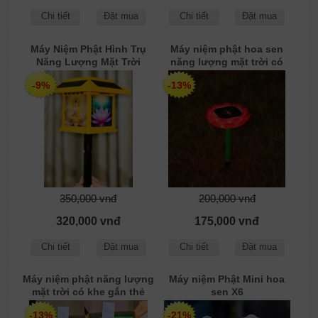
Chi tiết
Đặt mua
Chi tiết
Đặt mua
Máy Niệm Phật Hình Trụ
Máy niệm phật hoa sen
Năng Lượng Mặt Trời
năng lượng mặt trời có
đèn (XH13D)
-9%
-13%
350,000 vnđ
200,000 vnđ
320,000 vnđ
175,000 vnđ
Chi tiết
Đặt mua
Chi tiết
Đặt mua
Máy niệm phật năng lượng
Máy niệm Phật Mini hoa
mặt trời có khe gắn thẻ
sen X6
nhớ, có kinh địa tạng và
-13%
-21%
màn hình Led