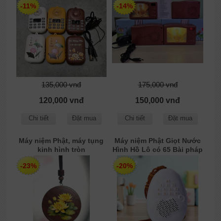
-11%
-14%
135,000 vnđ
175,000 vnđ
120,000 vnđ
150,000 vnđ
Chi tiết
Đặt mua
Chi tiết
Đặt mua
Máy niệm Phật, máy tụng
Máy niệm Phật Giọt Nước
kinh hình tròn
Hình Hồ Lô có 65 Bài pháp
-23%
-20%