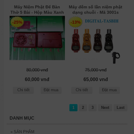
Máy Niệm Phật Để Bàn
Máy đếm số lần niệm phật
Thờ 5 Bài - Hộp Màu Xanh
dạng chuỗi - Mã 3001s
Lá
-25%
-13%
80,000 vnđ
75,000 vnđ
60,000 vnđ
65,000 vnđ
Chi tiết
Đặt mua
Chi tiết
Đặt mua
1
2
3
Next
Last
DANH MỤC
»
SẢN PHẨM