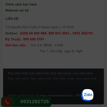
Chính sách bảo hành
Webmail nội bộ
LIÊN HỆ
27B Nguyễn Đình Chiểu, P. Đakao, Quận 1, TP. HCM.
Hotline:
(028) 66 800 868- 090 841 3581 - 0931 282725
Kỹ Thuật:
090 698 3797
Giờ làm việc:
- Thứ 2-6: 08h00 - 17h30
- Thứ 7, Chủ nhật, ngày lễ: Nghỉ
Máy niệm phật, máy nghe kinh, máy nghe pháp, máy nghe nhạc
Máy niệm phật, máy nghe kinh, máy nghe pháp, máy nghe nhạc
©
Bản quyền thuộc về
www.mayniemphat.vn - 0931 282725
- Powered by
IM Group
0931282725