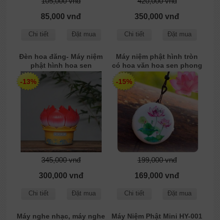
105,000 vnđ
420,000 vnđ
85,000 vnđ
350,000 vnđ
Chi tiết
Đặt mua
Chi tiết
Đặt mua
Đèn hoa đăng- Máy niệm
Máy niệm phật hình tròn
phật hình hoa sen
có hoa văn hoa sen phong
thủy
-13%
-15%
345,000 vnđ
199,000 vnđ
300,000 vnđ
169,000 vnđ
Chi tiết
Đặt mua
Chi tiết
Đặt mua
Máy nghe nhạc, máy nghe
Máy Niệm Phật Mini HY-001