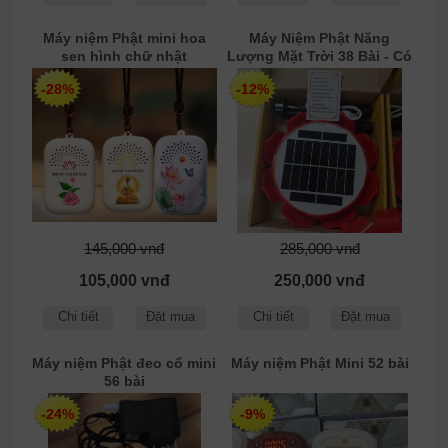
Máy niệm Phật mini hoa
Máy Niệm Phật Năng
sen hình chữ nhật
Lượng Mặt Trời 38 Bài - Có
Bộ Kinh Địa Tạng
-28%
-12%
145,000 vnđ
285,000 vnđ
105,000 vnđ
250,000 vnđ
Chi tiết
Đặt mua
Chi tiết
Đặt mua
Máy niệm Phật đeo cổ mini
Máy niệm Phật Mini 52 bài
56 bài
-24%
-9%