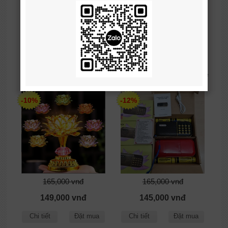
145,000 vnđ
20,000 vnđ
115,000 vnđ
15,000 vnđ
Chi tiết
Đặt mua
Chi tiết
Đặt mua
Đèn hoa sen bảy màu -
Máy nghe nhạc, máy nghe
Máy niệm phật
kinh phật, máy học tiếng
Anh A Di Đà Phật 2 pin
-10%
-12%
165,000 vnđ
165,000 vnđ
149,000 vnđ
145,000 vnđ
Chi tiết
Đặt mua
Chi tiết
Đặt mua