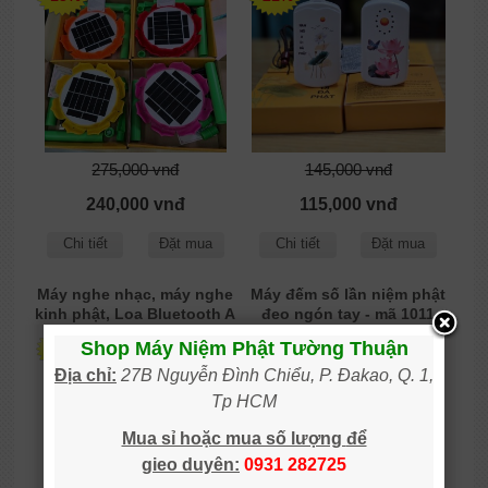
275,000 vnđ
145,000 vnđ
240,000 vnđ
115,000 vnđ
Chi tiết
Đặt mua
Chi tiết
Đặt mua
Máy nghe nhạc, máy nghe
Máy đếm số lần niệm phật
kinh phật, Loa Bluetooth A
đeo ngón tay - mã 1011
Mi Đà Phật
Shop Máy Niệm Phật Tường Thuận
-21%
-25%
Địa chỉ:
27B Nguyễn Đình Chiểu, P. Đakao, Q. 1,
Tp HCM
Mua sỉ hoặc mua số lượng
để
gieo
duy
ên:
0931 28
2725