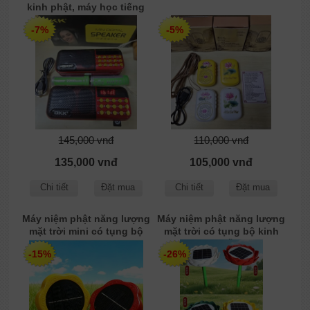
kinh phật, máy học tiếng
Anh BKK B867 2 pin
-7%
-5%
145,000 vnđ
110,000 vnđ
135,000 vnđ
105,000 vnđ
Chi tiết
Đặt mua
Chi tiết
Đặt mua
Máy niệm phật năng lượng
Máy niệm phật năng lượng
mặt trời mini có tụng bộ
mặt trời có tụng bộ kinh
kinh địa tạng
địa tạng mẫu 8106
-15%
-26%