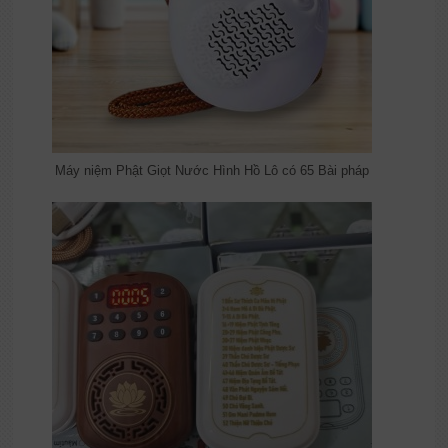
Máy niệm Phật Giọt Nước Hình Hồ Lô có 65 Bài pháp