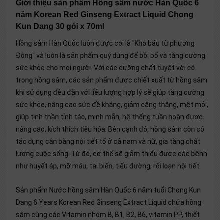
Giới thiệu sản phẩm Hồng sâm nước Hàn Quốc 6
năm Korean Red Ginseng Extract Liquid Chong
Kun Dang 30 gói x 70ml
Hồng sâm Hàn Quốc luôn được coi là "Kho báu từ phương
Đông" và luôn là sản phẩm quý dùng để bồi bổ và tăng cường
sức khỏe cho mọi người. Với các dưỡng chất tuyệt vời có
trong hồng sâm, các sản phẩm được chiết xuất từ hồng sâm
khi sử dụng đều đặn với liều lượng hợp lý sẽ giúp tăng cường
sức khỏe, nâng cao sức đề kháng, giảm căng thăng, mệt mỏi,
giúp tinh thần tỉnh táo, minh mẫn, hệ thống tuần hoàn được
nâng cao, kích thích tiêu hóa. Bên cạnh đó, hồng sâm còn có
tác dụng cân bằng nội tiết tố ở cả nam và nữ, gia tăng chất
lượng cuộc sống. Từ đó, cơ thể sẽ giảm thiểu được các bệnh
như huyết áp, mỡ máu, tai biến, tiểu đường, rối loạn nội tiết.
Sản phẩm Nước hồng sâm Hàn Quốc 6 năm tuổi Chong Kun
Dang 6 Years Korean Red Ginseng Extract Liquid chứa hồng
sâm cùng các Vitamin nhóm B, B1, B2, B6, vitamin PP, thiết