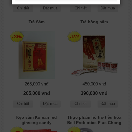
Chi tiết
Đặt mua
Chi tiết
Đặt mua
Trà Sâm
Trà hồng sâm
-23%
-13%
265,000 vnđ
450,000 vnđ
205,000 vnđ
390,000 vnđ
Chi tiết
Đặt mua
Chi tiết
Đặt mua
Kẹo sâm Korean red
Thực phẩm hổ trợ tiêu hóa
ginseng candy
Bell Probiotics Plus Chong
Kun Dang