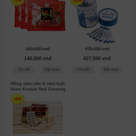
-7%
-10%
150,000 vnđ
475,000 vnđ
140,000 vnđ
427,500 vnđ
Chi tiết
Đặt mua
Chi tiết
Đặt mua
Hồng sâm viên 6 năm tuổi
Years Korean Red Ginseng
Capsule Chong Kun Dang
-8%